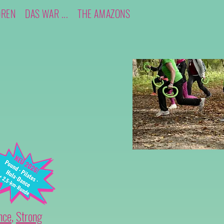
OREN
DAS WAR ...
THE AMAZONS
nce
,
Strong