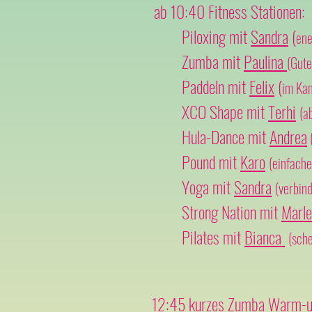
ab 10:40
Fitness Stationen:
Piloxing mit
Sandra
(
ene
Zumba mit
Paulina
(Gute
Paddeln mit
Felix
(
im Kan
XCO Shape
mit
Terhi
(a
Hula-Dance mit
Andrea
(
Pound mit
Karo
(einfach
Yoga
mit
Sandra
(verbin
Strong Nation mit
Marl
Pilates mit
Bianca
(sch
12:45 kurzes
Zumba
Warm-up