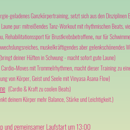
rgie-
geladenes Ganzkörpertraining, setzt sich aus den Disziplinen
 Laune pur: mitreißendes Tanz-Workout mit rhythmischen Beats, 
,
u, Rehabilitationssport für Brustkrebsbetroffene
nur für Sch
w
imme
bwechslungsreiches, muskelkräftigendes aber gelenkschönendes W
bringt deiner Hüften in Schwung - macht sofort gute Laune)
e Cardio‑Moves mit Trommelrhythmen, macht dieser Training zu ein
dung von Körper, Geist und Seele mit Vinyasa Asana Flow)
ene
(Cardio & Kraft zu coolen Beats)
enkt deinem Körper mehr Balance, Stärke und Leichtigkeit.)
 und gemeinsamer Laufstart um 13:00