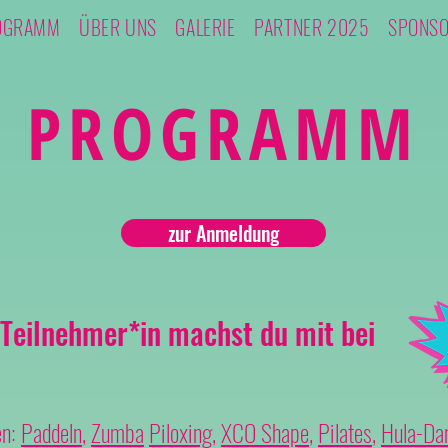
OGRAMM
ÜBER UNS
GALERIE
PARTNER 2025
SPONS
PROGRAMM
zur Anmeldung
Teilnehmer*in machst du mit bei
en:
Paddeln
,
Zumba
Piloxing
,
XCO Shape
,
Pilates
,
Hula-Da