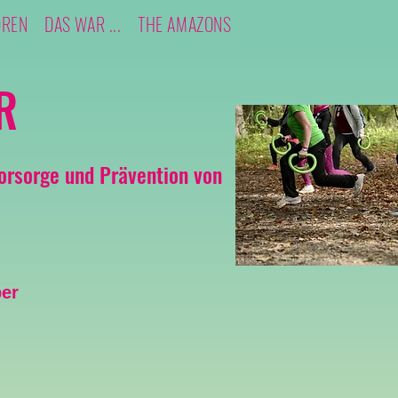
OREN
DAS WAR ...
THE AMAZONS
R
orsorge und Prävention von
per