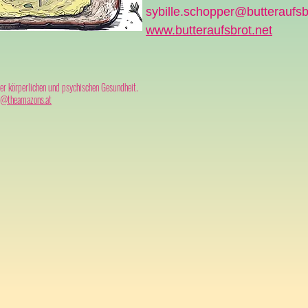
sybille.schopper@butteraufsb
www.butteraufsbrot.net
 körperlichen und psychischen Gesundheit.
e@theamazons.at