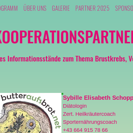
OGRAMM
ÜBER UNS
GALERIE
PARTNER 2025
SPONS
KOOPERATIONSPARTNE
es Informationsstände zum Thema Brustkrebs, V
Sybille Elisabeth Schop
Diätologin
Zert. Heilkräutercoach
Sporternährungscoach
+43 664 915 78 66