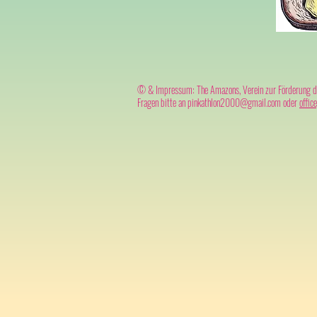
© & Impressum: The Amazons, Verein zur Förderung der
Fragen bitte an
pinkathlon2000@gmail.com
oder
offic